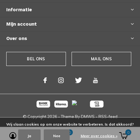
Informatie
Mijn account
Over ons
BEL ONS
MAIL ONS
© Copyright
2026
- Theme By
DMWS
-
RSS-feed
Wij slaan cookies op om onze website te verbeteren. Is dat akkoord?
0
0
Ja
Nee
Meer over cookies »