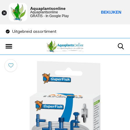
Aquaplantsonline
BEKIJKEN
Aquaplantsonline
GRATIS - In Google Play
Uitgebreid assortiment
Lage verzendkost