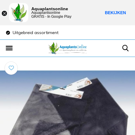
Aquaplantsonline
BEKIJKEN
Aquaplantsonline
GRATIS - In Google Play
Uitgebreid assortiment
Lage verzendkost