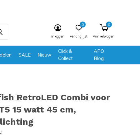
0
0
inloggen
verlanglijst
winkelwagen
Click &
APO
delen
SALE
Nieuw
Collect
Blog
fish RetroLED Combi voor
T5 15 watt 45 cm,
lichting
1)