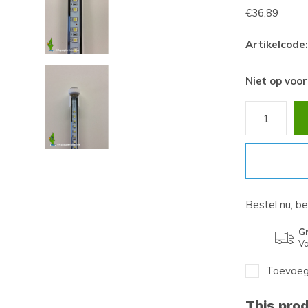
€36,89
Artikelcode:
Niet op voo
Bestel nu, b
Gr
Va
Toevoege
This prod