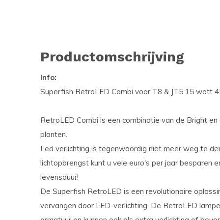
Productomschrijving
Info:
Superfish RetroLED Combi voor T8 & JT5 15 watt 45 
RetroLED Combi is een combinatie van de Bright en Co
planten.
Led verlichting is tegenwoordig niet meer weg te de
lichtopbrengst kunt u vele euro's per jaar besparen
levensduur!
De Superfish RetroLED is een revolutionaire oploss
vervangen door LED-verlichting. De RetroLED lampe
armatuur en kunnen ook als extra verlichting of bo