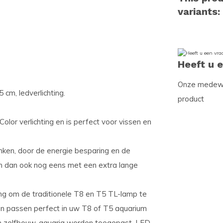
variants:
Heeft u 
Onze medewer
cm, ledverlichting.
product
lor verlichting en is perfect voor vissen en
nken, door de energie besparing en de
 en dan ook nog eens met een extra lange
ing om de traditionele T8 en T5 TL-lamp te
n passen perfect in uw T8 of T5 aquarium
ven zelfbouw-aquaria worden toegepast. LED