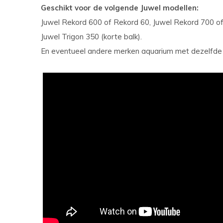
Geschikt voor de volgende Juwel modellen:
Juwel Rekord 600 of Rekord 60, Juwel Rekord 700 of 
Juwel Trigon 350 (korte balk).
En eventueel andere merken aquarium met dezelfde