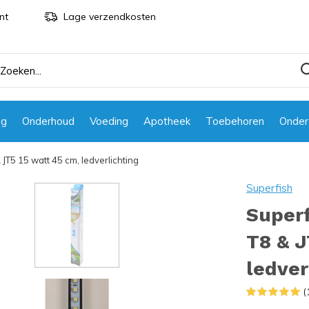
nt
Lage verzendkosten
ng
Onderhoud
Voeding
Apotheek
Toebehoren
Onder
JT5 15 watt 45 cm, ledverlichting
Superfish
Super
T8 & J
ledver
(