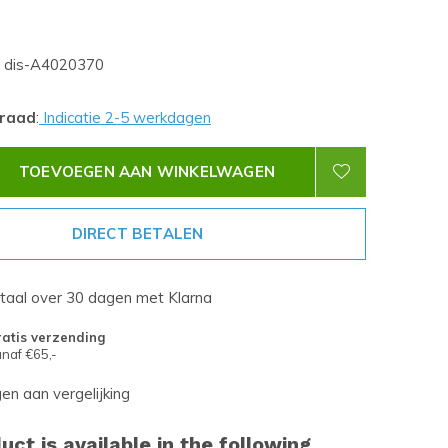
dis-A4020370
rraad
:
Indicatie 2-5 werkdagen
TOEVOEGEN AAN WINKELWAGEN
DIRECT BETALEN
etaal over 30 dagen met Klarna
atis verzending
naf €65,-
n aan vergelijking
uct is available in the following