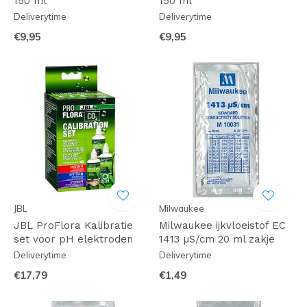
150 ml
150 ml
Deliverytime
Deliverytime
€9,95
€9,95
JBL
Milwaukee
JBL ProFlora Kalibratie
Milwaukee ijkvloeistof EC
set voor pH elektroden
1413 µS/cm 20 ml zakje
Deliverytime
Deliverytime
€17,79
€1,49