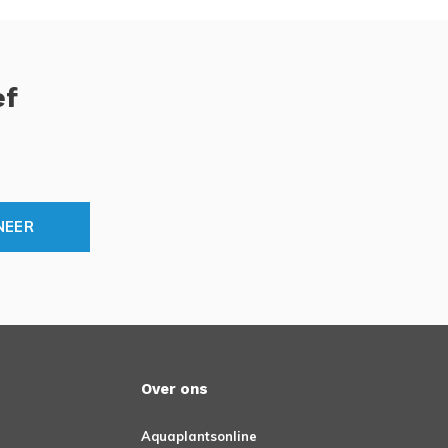
ef
NEER
Over ons
Aquaplantsonline