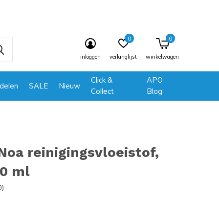
0
0
inloggen
verlanglijst
winkelwagen
Click &
APO
delen
SALE
Nieuw
Collect
Blog
oa reinigingsvloeistof,
00 ml
0)