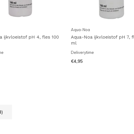
Aqua-Noa
 ijkvloeistof pH 4, fles 100
Aqua-Noa ijkvloeistof pH 7, f
ml
me
Deliverytime
€4,95
3)