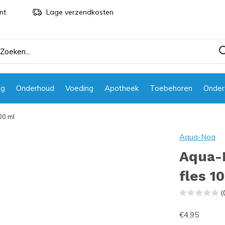
nt
Lage verzendkosten
ng
Onderhoud
Voeding
Apotheek
Toebehoren
Onder
00 ml
Aqua-Noa
Aqua-N
fles 1
(
€4,95