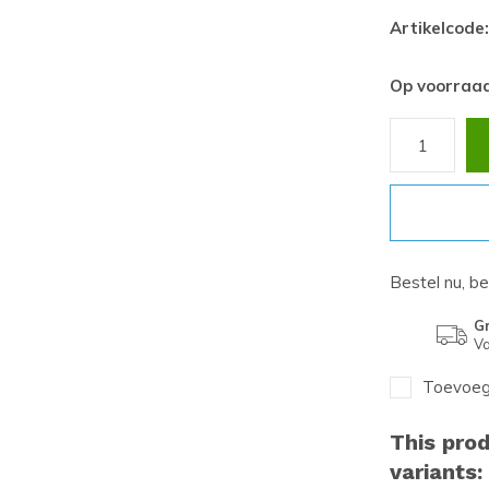
Artikelcode:
Op voorraa
Bestel nu, b
Gr
Va
Toevoege
This prod
variants: