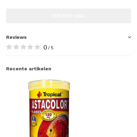
VERZEND MAIL
Reviews
0
/ 5
Recente artikelen