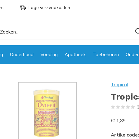
nt
Lage verzendkosten
ng
Onderhoud
Voeding
Apotheek
Toebehoren
Onder
Tropical
Tropic
(
€11,89
Artikelcode: