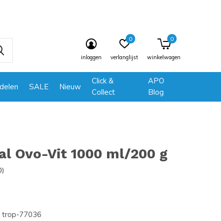
0
0
inloggen
verlanglijst
winkelwagen
Click &
APO
delen
SALE
Nieuw
Collect
Blog
al Ovo-Vit 1000 ml/200 g
0)
trop-77036