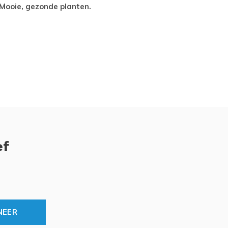
Mooie, gezonde planten.
tevred
ef
NEER