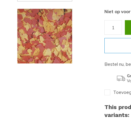
Niet op voo
Bestel nu, b
Gr
Va
Toevoege
This prod
variants: