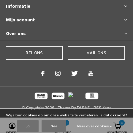
Informatie
Mijn account
Over ons
BEL ONS
MAIL ONS
© Copyright
2026
- Theme By
DMWS
-
RSS-feed
Wij slaan cookies op om onze website te verbeteren. Is dat akkoord?
0
0
Ja
Nee
Meer over cookies »
inloggen
verlanglijst
winkelwagen