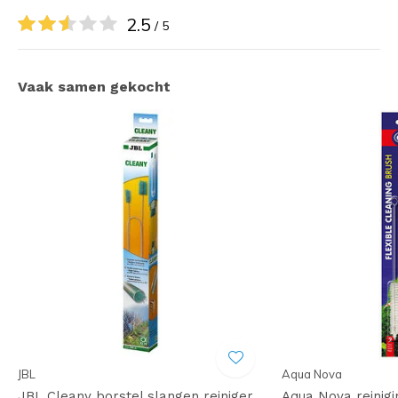
2.5
/ 5
Vaak samen gekocht
JBL
Aqua Nova
JBL Cleany borstel slangen reiniger
Aqua Nova reinigi