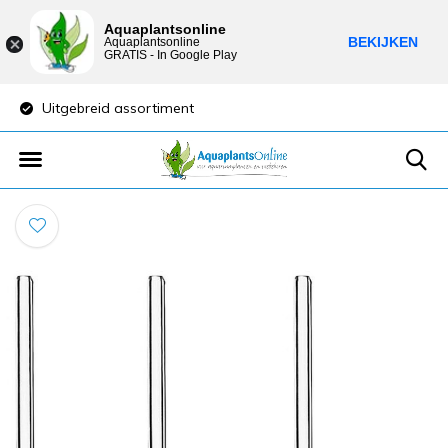
Aquaplantsonline
BEKIJKEN
Aquaplantsonline
GRATIS - In Google Play
Uitgebreid assortiment
Lage verzendkost