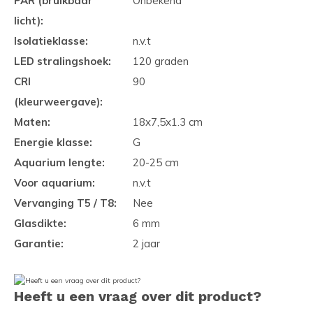
PAR (bruikbaar
Onbekend
licht):
Isolatieklasse:
n.v.t
LED stralingshoek:
120 graden
CRI
90
(kleurweergave):
Maten:
18x7,5x1.3 cm
Energie klasse:
G
Aquarium lengte:
20-25 cm
Voor aquarium:
n.v.t
Vervanging T5 / T8:
Nee
Glasdikte:
6 mm
Garantie:
2 jaar
Heeft u een vraag over dit product?