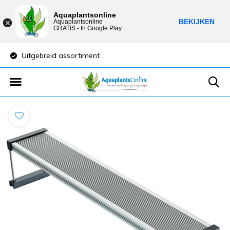
Aquaplantsonline
BEKIJKEN
Aquaplantsonline
GRATIS - In Google Play
Uitgebreid assortiment
Lage verzendkost