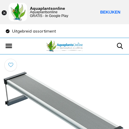
Aquaplantsonline
BEKIJKEN
Aquaplantsonline
GRATIS - In Google Play
Uitgebreid assortiment
Lage verzendkost