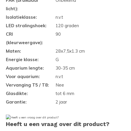
PAR (bruikbaar
Onbekend
licht):
Isolatieklasse:
n.v.t
LED stralingshoek:
120 graden
CRI
90
(kleurweergave):
Maten:
28x7,5x1.3 cm
Energie klasse:
G
Aquarium lengte:
30-35 cm
Voor aquarium:
n.v.t
Vervanging T5 / T8:
Nee
Glasdikte:
tot 6 mm
Garantie:
2 jaar
Heeft u een vraag over dit product?