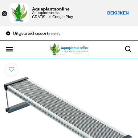
Aquaplantsonline
BEKIJKEN
Aquaplantsonline
GRATIS - In Google Play
Uitgebreid assortiment
Lage verzendkost