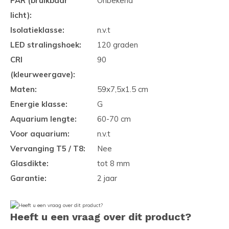
PAR (bruikbaar
Onbekend
licht):
Isolatieklasse:
n.v.t
LED stralingshoek:
120 graden
CRI
90
(kleurweergave):
Maten:
59x7,5x1.5 cm
Energie klasse:
G
Aquarium lengte:
60-70 cm
Voor aquarium:
n.v.t
Vervanging T5 / T8:
Nee
Glasdikte:
tot 8 mm
Garantie:
2 jaar
Heeft u een vraag over dit product?