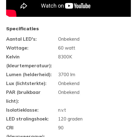
Specificaties
Aantal LED's:
Onbekend
Wattage:
60 watt
Kelvin
8300K
(kleurtemperatuur):
Lumen (helderheid):
3700 lm
Lux (lichtsterkte):
Onbekend
PAR (bruikbaar
Onbekend
licht):
Isolatieklasse:
n.v.t
LED stralingshoek:
120 graden
CRI
90
(kleurweergave):