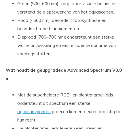
Groen (500–600 nm): zorgt voor visuele balans en
versterkt de dieptewerking van het aquascapen.
Rood (~660 nm): bevordert fotosynthese en
benadrukt rode bladpigmenten.
Dieprood (700–780 nm): ondersteunt een sterke
wortelontwikkeling en een efficiënte opname van
voedingsstoffen.
Wat houdt de geüpgradede Advanced Spectrum V3.0
in:
Met de superheldere RGB- en plantengroei leds
ondersteunt dit spectrum een sterke
aquariumplanten
groei en komen kleuren prachtig tot
hun recht.
De plantengroei leds leveren een breed en