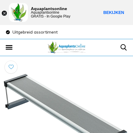
Aquaplantsonline
BEKIJKEN
Aquaplantsonline
GRATIS - In Google Play
Lage verzendkosten
Sparen voor kortin