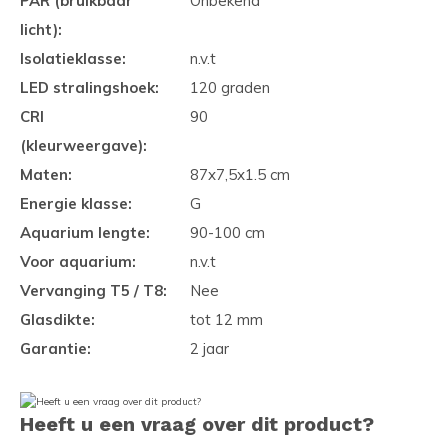
PAR (bruikbaar
Onbekend
licht):
Isolatieklasse:
n.v.t
LED stralingshoek:
120 graden
CRI
90
(kleurweergave):
Maten:
87x7,5x1.5 cm
Energie klasse:
G
Aquarium lengte:
90-100 cm
Voor aquarium:
n.v.t
Vervanging T5 / T8:
Nee
Glasdikte:
tot 12 mm
Garantie:
2 jaar
Heeft u een vraag over dit product?