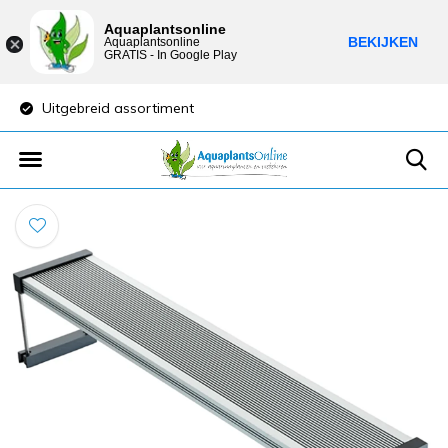
Aquaplantsonline
BEKIJKEN
Aquaplantsonline
GRATIS - In Google Play
Uitgebreid assortiment
Lage verzendkost