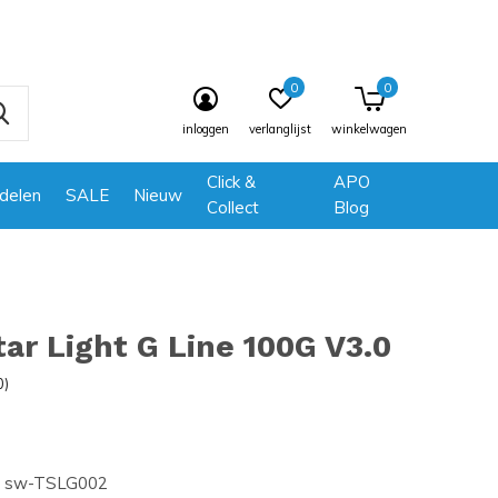
0
0
inloggen
verlanglijst
winkelwagen
Click &
APO
delen
SALE
Nieuw
Collect
Blog
ar Light G Line 100G V3.0
0)
sw-TSLG002