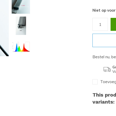
Niet op voo
Bestel nu, b
Gr
Va
Toevoege
This prod
variants: