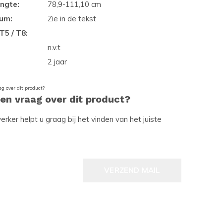
ngte:
78,9-111,10 cm
ium:
Zie in de tekst
T5 / T8:
n.v.t
2 jaar
een vraag over dit product?
ker helpt u graag bij het vinden van het juiste
VERZEND MAIL