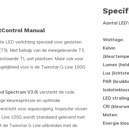
Specif
Aantal LED'
htControl Manual
Wattage:
e LED verlichting speciaal voor gesloten
Kelvin
 (T5). Met behulp van de meegeleverde T5
(kleurtempe
bestaande TL unit plaatsen. Maar ook voor
Lumen (held
ogelijkheid voor is de Twinstar G-Line 100G
Lux (lichtste
PAR (bruikba
Isolatieklas
d Spectrum V3.0
) versterkt de rode,
LED stralin
dige kleurexpressie en optimale
CRI (kleurw
erd licht voor aquascaping, tropische vissen
Maten:
G Line 100G wordt standaard geleverd met
Energie klas
t de Twinstar G Line uitbreiden met de