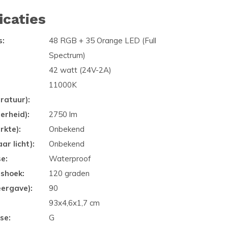
icaties
s:
48 RGB + 35 Orange LED (Full
Spectrum)
42 watt (24V-2A)
11000K
ratuur):
erheid):
2750 lm
rkte):
Onbekend
ar licht):
Onbekend
se:
Waterproof
gshoek:
120 graden
eergave):
90
93x4,6x1,7 cm
se:
G