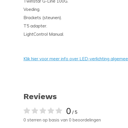
Twinstar G-Line 100G.
Voeding.
Brackets (steunen).
T5 adapter.
LightControl Manual.
Klik hier voor meer info over LED-verlichting algemee
Reviews
0
/ 5
0 sterren op basis van 0 beoordelingen