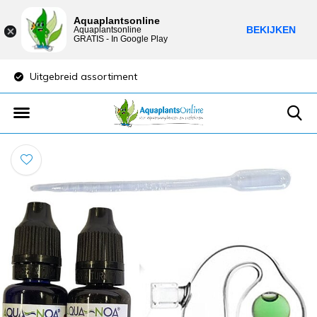
Aquaplantsonline
BEKIJKEN
Aquaplantsonline
GRATIS - In Google Play
Uitgebreid assortiment
Lage verzendkost