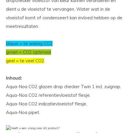
dropchecker vloeistof van kleur kunnen veranderen en
dient u de vloeistof te vervangen. Water wat in de
vloeistof komt of condenseert kan invloed hebben op de
meetresultaten.
blauw = te weinig CO2
groen = CO2 optimaal
geel = te veel CO2
Inhoud:
Aqua-Noa CO2 glazen drop checker Twin 1 incl. zuignap.
Aqua-Noa CO2 referentievloeistof flesje.
Aqua-Noa CO2 indicatievloeistof flesje.
Aqua-Noa pipet.