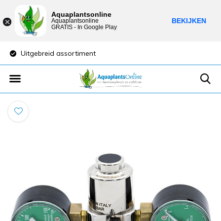
Aquaplantsonline
BEKIJKEN
Aquaplantsonline
GRATIS - In Google Play
Uitgebreid assortiment
Lage verzendkost