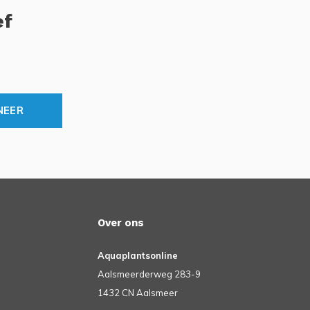
ef
NEER
Over ons
Aquaplantsonline
Aalsmeerderweg 283-9
1432 CN Aalsmeer