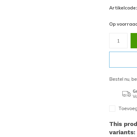
Artikelcode:
Op voorraa
Bestel nu, b
Gr
Va
Toevoege
This prod
variants: