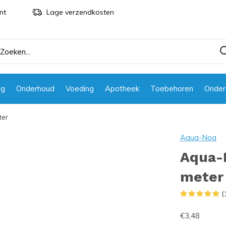
nt
Lage verzendkosten
ng
Onderhoud
Voeding
Apotheek
Toebehoren
Onder
ter
Aqua-Noa
Aqua-N
meter
(
€3,48