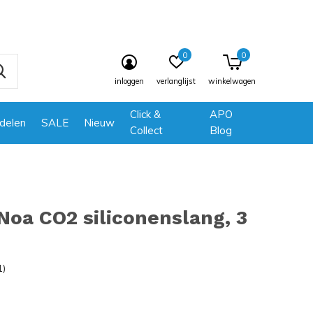
0
0
inloggen
verlanglijst
winkelwagen
Click &
APO
delen
SALE
Nieuw
Collect
Blog
oa CO2 siliconenslang, 3
1)