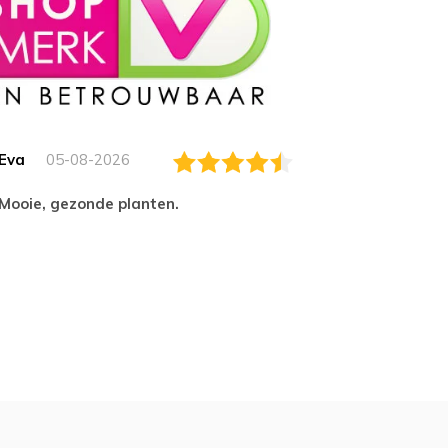
Eva
05-08-2026
Essam
Mooie, gezonde planten.
tevred