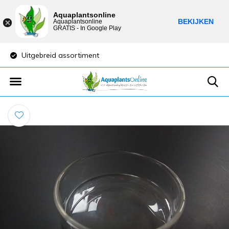
Aquaplantsonline
BEKIJKEN
Aquaplantsonline
GRATIS - In Google Play
Uitgebreid assortiment
Lage verzendkost