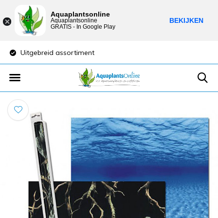
Aquaplantsonline
BEKIJKEN
Aquaplantsonline
GRATIS - In Google Play
Uitgebreid assortiment
Lage verzendkost