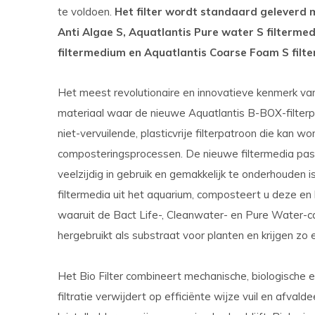
te voldoen.
Het filter wordt standaard geleverd 
Anti Algae S, Aquatlantis Pure water S filtermed
filtermedium en Aquatlantis Coarse Foam S fil
Het meest revolutionaire en innovatieve kenmerk van d
materiaal waar de nieuwe Aquatlantis B-BOX-filterpa
niet-vervuilende, plasticvrije filterpatroon die kan w
composteringsprocessen. De nieuwe filtermedia pass
veelzijdig in gebruik en gemakkelijk te onderhouden i
filtermedia uit het aquarium, composteert u deze en 
waaruit de Bact Life-, Cleanwater- en Pure Water-c
hergebruikt als substraat voor planten en krijgen z
Het Bio Filter combineert mechanische, biologische 
filtratie verwijdert op efficiënte wijze vuil en afva