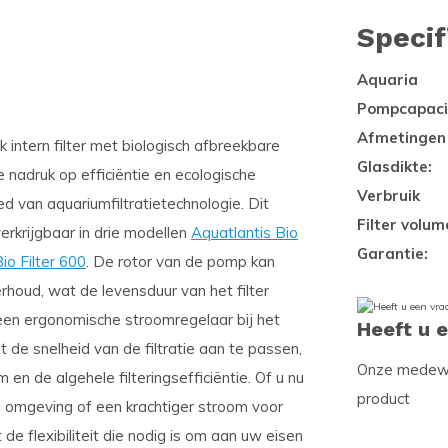
Specif
Aquaria
Pompcapaci
Afmetingen
jk intern filter met biologisch afbreekbare
Glasdikte:
 nadruk op efficiëntie en ecologische
Verbruik
d van aquariumfiltratietechnologie. Dit
Filter volum
verkrijgbaar in drie modellen
Aquatlantis Bio
Garantie:
io Filter 600
. De rotor van de pomp kan
houd, wat de levensduur van het filter
et een ergonomische stroomregelaar bij het
Heeft u 
 de snelheid van de filtratie aan te passen,
Onze medewer
n de algehele filteringsefficiëntie. Of u nu
product
 omgeving of een krachtiger stroom voor
 de flexibiliteit die nodig is om aan uw eisen