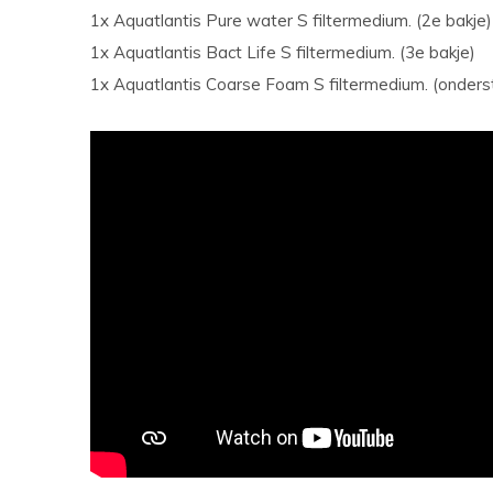
1x Aquatlantis Pure water S filtermedium. (2e bakje)
1x Aquatlantis Bact Life S filtermedium. (3e bakje)
1x Aquatlantis Coarse Foam S filtermedium. (onders