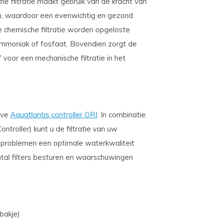
sche filtratie maakt gebruik van de kracht van
en, waardoor een evenwichtig en gezond
chemische filtratie worden opgeloste
 ammoniak of fosfaat. Bovendien zorgt de
 voor een mechanische filtratie in het
eve
Aquatlantis controller ORI
. In combinatie
troller) kunt u de filtratie van uw
r problemen een optimale waterkwaliteit
tal filters besturen en waarschuwingen
bakje)