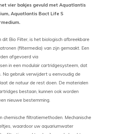
met vier bakjes gevuld met Aquatlantis
ium, Aquatlantis Bact Life S
termedium
.
it Bio Filter, is het biologisch afbreekbare
tronen (filtermedia) van zijn gemaakt. Een
orden afgevoerd via
en in een modulair cartridgesysteem, dat
s. Na gebruik verwijdert u eenvoudig de
laat de natuur de rest doen. De materialen
artridges bestaan, kunnen ook worden
o een nieuwe bestemming.
en chemische filtratiemethoden. Mechanische
ldeeltjes, waardoor uw aquariumwater