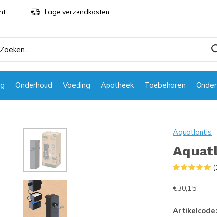
nt
Lage verzendkosten
ng
Onderhoud
Voeding
Apotheek
Toebehoren
Onder
Aquatlantis
Aquatl
(
€30,15
Artikelcode: