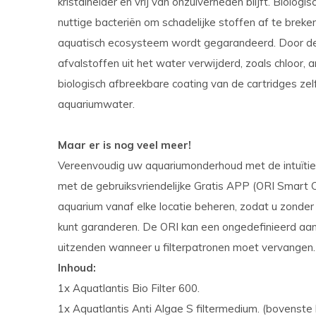
kristalhelder en vrij van onzuiverheden blijft. Biologi
nuttige bacteriën om schadelijke stoffen af te brek
aquatisch ecosysteem wordt gegarandeerd. Door de 
afvalstoffen uit het water verwijderd, zoals chloor,
biologisch afbreekbare coating van de cartridges zelf
aquariumwater.
Maar er is nog veel meer!
Vereenvoudig uw aquariumonderhoud met de intuïti
met de gebruiksvriendelijke Gratis APP (ORI Smart Con
aquarium vanaf elke locatie beheren, zodat u zonde
kunt garanderen. De ORI kan een ongedefinieerd aan
uitzenden wanneer u filterpatronen moet vervangen.
Inhoud:
1x Aquatlantis Bio Filter 600.
1x Aquatlantis Anti Algae S filtermedium. (bovenste 