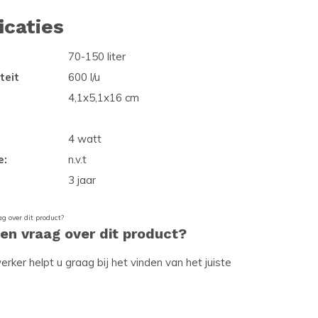
icaties
70-150 liter
teit
600 l/u
4,1x5,1x16 cm
4 watt
e:
n.v.t
3 jaar
een vraag over dit product?
ker helpt u graag bij het vinden van het juiste