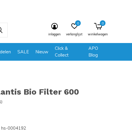
0
0
inloggen
verlanglijst
winkelwagen
Click &
APO
delen
SALE
Nieuw
Collect
Blog
antis Bio Filter 600
1)
hs-0004192