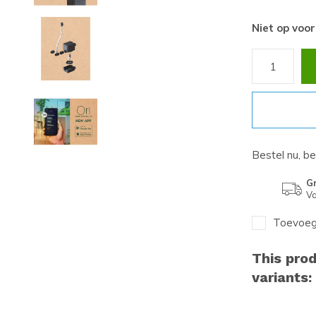
Niet op voo
Bestel nu, b
Gr
Va
Toevoege
This prod
variants: