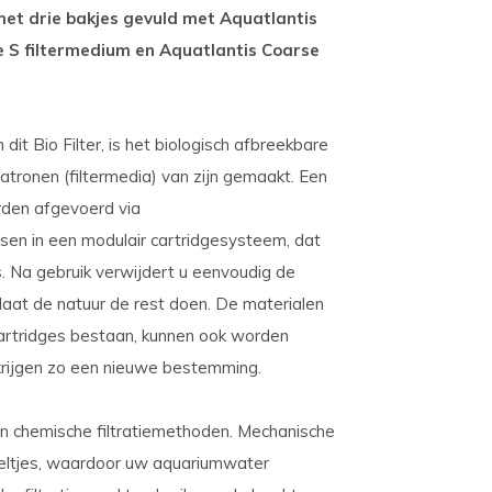
met drie bakjes gevuld met Aquatlantis
e S filtermedium en Aquatlantis Coarse
it Bio Filter, is het biologisch afbreekbare
tronen (filtermedia) van zijn gemaakt. Een
orden afgevoerd via
en in een modulair cartridgesysteem, dat
s. Na gebruik verwijdert u eenvoudig de
laat de natuur de rest doen. De materialen
artridges bestaan, kunnen ook worden
 krijgen zo een nieuwe bestemming.
en chemische filtratiemethoden. Mechanische
ldeeltjes, waardoor uw aquariumwater