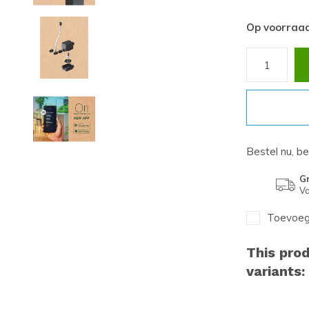
Op voorraa
Bestel nu, b
Gr
Va
Toevoege
This prod
variants: