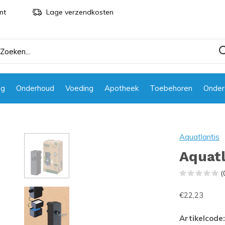
nt
Lage verzendkosten
ng
Onderhoud
Voeding
Apotheek
Toebehoren
Onder
Aquatlantis
Aquatl
(
€22,23
Artikelcode: