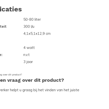
icaties
50-80 liter
teit
300 l/u
4,1x5,1x12,9 cm
4 watt
e:
n.v.t
3 jaar
een vraag over dit product?
ker helpt u graag bij het vinden van het juiste