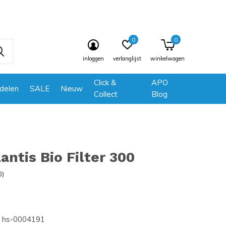
0
0
inloggen
verlanglijst
winkelwagen
Click &
APO
delen
SALE
Nieuw
Collect
Blog
antis Bio Filter 300
0)
hs-0004191