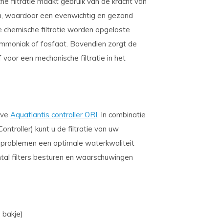
sche filtratie maakt gebruik van de kracht van
en, waardoor een evenwichtig en gezond
chemische filtratie worden opgeloste
 ammoniak of fosfaat. Bovendien zorgt de
 voor een mechanische filtratie in het
eve
Aquatlantis controller ORI
. In combinatie
ntroller) kunt u de filtratie van uw
r problemen een optimale waterkwaliteit
tal filters besturen en waarschuwingen
 bakje)