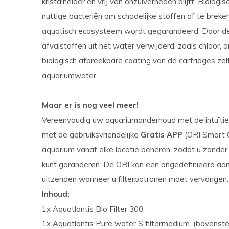
kristalhelder en vrij van onzuiverheden blijft. Biologi
nuttige bacteriën om schadelijke stoffen af te brek
aquatisch ecosysteem wordt gegarandeerd. Door de 
afvalstoffen uit het water verwijderd, zoals chloor,
biologisch afbreekbare coating van de cartridges zelf
aquariumwater.
Maar er is nog veel meer!
Vereenvoudig uw aquariumonderhoud met de intuïti
met de gebruiksvriendelijke
Gratis APP
(ORI Smart Co
aquarium vanaf elke locatie beheren, zodat u zonde
kunt garanderen. De ORI kan een ongedefinieerd aan
uitzenden wanneer u filterpatronen moet vervangen.
Inhoud:
1x Aquatlantis Bio Filter 300.
1x Aquatlantis Pure water S filtermedium. (bovenste