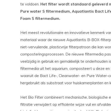
te voldoen.
Het filter wordt standaard geleverd 
Pure water S filtermedium, Aquatlantis Bact Lif
Foam S filtermedium
.
Het meest revolutionaire en innovatieve kenmerk van d
materiaal waar de nieuwe Aquatlantis B-BOX-filterpa
niet-vervuilende, plasticvrije filterpatroon die kan w
composteringsprocessen. De nieuwe filtermedia pass
veelzijdig in gebruik en gemakkelijk te onderhouden i
filtermedia uit het aquarium, composteert u deze en 
waaruit de Bact Life-, Cleanwater- en Pure Water-c
hergebruikt als substraat voor huiskamerplanten en
Het Bio Filter combineert mechanische, biologische 
filtratie verwijdert op efficiënte wijze vuil en afva