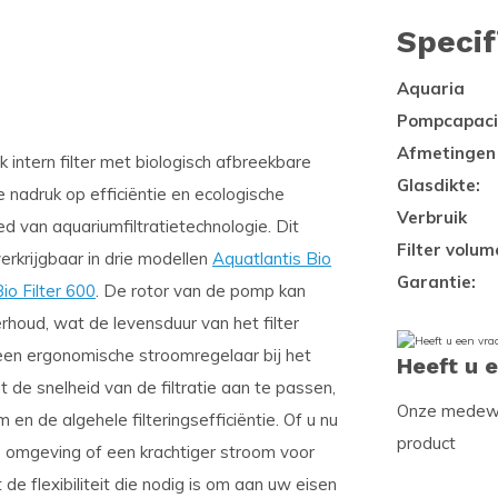
Specif
Aquaria
Pompcapaci
Afmetingen
jk intern filter met biologisch afbreekbare
Glasdikte:
 nadruk op efficiëntie en ecologische
Verbruik
d van aquariumfiltratietechnologie. Dit
Filter volum
verkrijgbaar in drie modellen
Aquatlantis Bio
Garantie:
io Filter 600
. De rotor van de pomp kan
houd, wat de levensduur van het filter
et een ergonomische stroomregelaar bij het
Heeft u 
 de snelheid van de filtratie aan te passen,
Onze medewer
n de algehele filteringsefficiëntie. Of u nu
product
 omgeving of een krachtiger stroom voor
 de flexibiliteit die nodig is om aan uw eisen