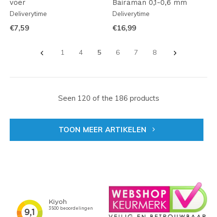
voer
Bairaman 0,1-0,6 mm
Deliverytime
Deliverytime
€7,59
€16,99
1
4
5
6
7
8
Seen 120 of the 186 products
TOON MEER ARTIKELEN