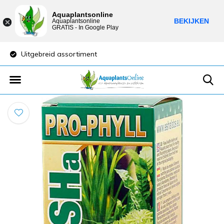
Aquaplantsonline
BEKIJKEN
Aquaplantsonline
GRATIS - In Google Play
Uitgebreid assortiment
Lage verzendkost