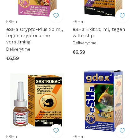
ESHa
ESHa
eSHa Crypto-Plus 20 ml,
eSHa Exit 20 ml, tegen
tegen cryptocorine
witte stip
verslijming
Deliverytime
Deliverytime
€6,59
€6,59
ESHa
ESHa