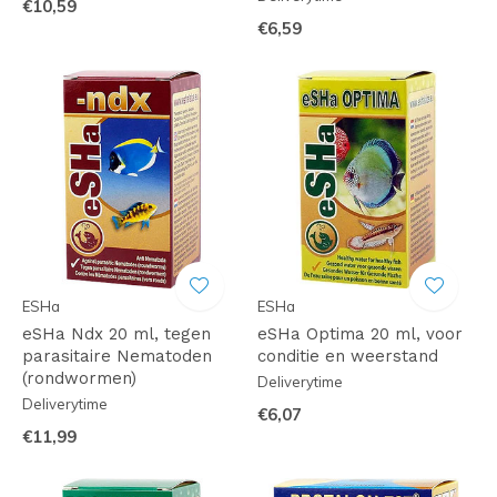
€10,59
€6,59
ESHa
ESHa
eSHa Ndx 20 ml, tegen
eSHa Optima 20 ml, voor
parasitaire Nematoden
conditie en weerstand
(rondwormen)
Deliverytime
Deliverytime
€6,07
€11,99