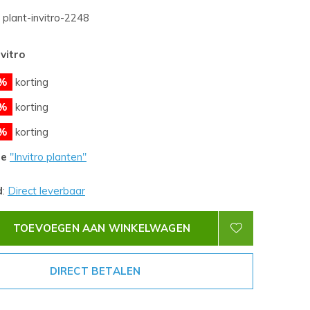
plant-invitro-2248
nvitro
%
korting
%
korting
%
korting
le
''Invitro planten''
d
:
Direct leverbaar
TOEVOEGEN AAN WINKELWAGEN
DIRECT BETALEN