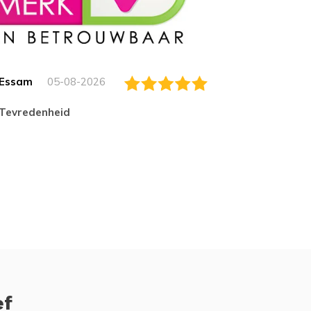
Essam
05-08-2026
Jack
tevredenheid
Top
ef