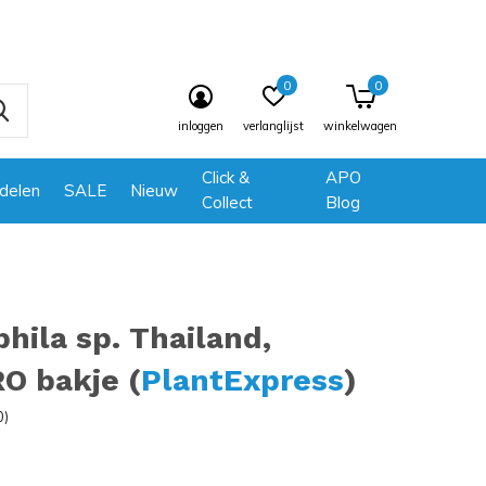
0
0
inloggen
verlanglijst
winkelwagen
Click &
APO
delen
SALE
Nieuw
Collect
Blog
hila sp. Thailand,
O bakje (
PlantExpress
)
0)