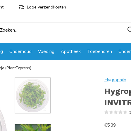
nt
Lage verzendkosten
ng
Onderhoud
Voeding
Apotheek
Toebehoren
Onder
kje (PlantExpress)
Hygrophila
Hygrop
INVITR
(
€5,39