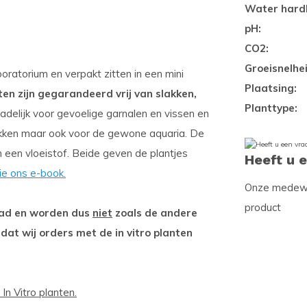
Water hard
pH:
CO2:
Groeisnelhei
oratorium en verpakt zitten in een mini
Plaatsing:
ten zijn gegarandeerd vrij van slakken,
Planttype:
adelijk voor gevoelige garnalen en vissen en
kken maar ook voor de gewone aquaria. De
n een vloeistof. Beide geven de plantjes
Heeft u 
ie ons e-book.
Onze medewer
product
raad en worden dus
niet
zoals de andere
 dat wij orders met de in vitro planten
In Vitro planten.