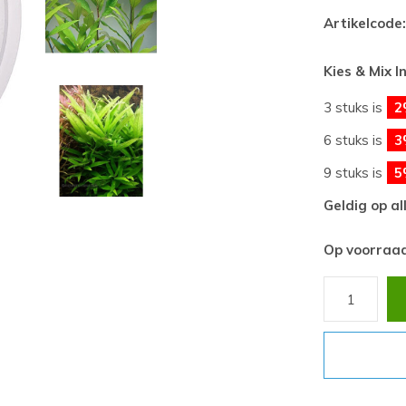
Artikelcode:
Kies & Mix I
3 stuks is
2
6 stuks is
3
9 stuks is
5
Geldig op al
Op voorraa