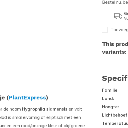
Bestel nu, b
Gr
Va
Toevoege
This prod
variants:
Specif
Familie:
je (
PlantExpress
)
Land:
Hoogte:
er de naam
Hygrophila siamensis
en valt
Lichtbehoef
blad is smal eivormig of elliptisch met een
Temperatuu
nnen een rood/bruinige kleur of olijfgroene