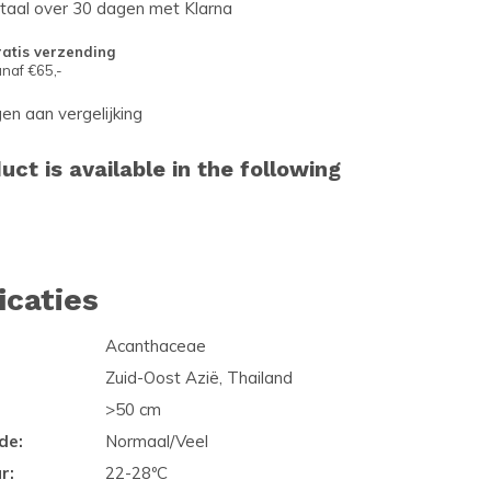
etaal over 30 dagen met Klarna
atis verzending
naf €65,-
n aan vergelijking
uct is available in the following
icaties
Acanthaceae
Zuid-Oost Azië, Thailand
>50 cm
de:
Normaal/Veel
r:
22-28ºC