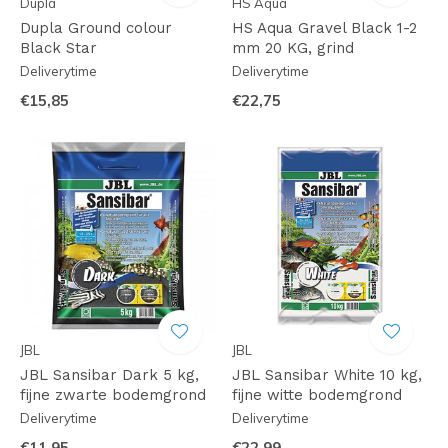
Dupla
HS Aqua
Dupla Ground colour
HS Aqua Gravel Black 1-2
Black Star
mm 20 KG, grind
Deliverytime
Deliverytime
€15,85
€22,75
JBL
JBL
JBL Sansibar Dark 5 kg,
JBL Sansibar White 10 kg,
fijne zwarte bodemgrond
fijne witte bodemgrond
Deliverytime
Deliverytime
€11,95
€22,99