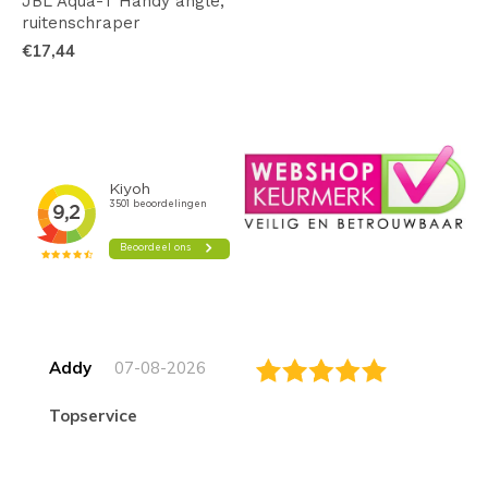
JBL Aqua-T Handy angle,
ruitenschraper
€17,44
Addy
07-08-2026
topservice