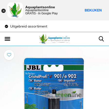
Aquaplantsonline
BEKIJKEN
Aquaplantsonline
GRATIS - In Google Play
Uitgebreid assortiment
Lage verzendkost