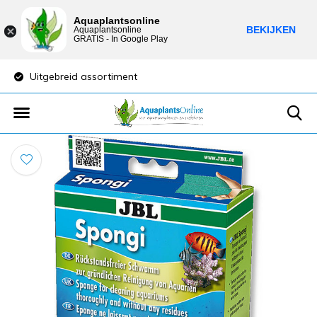
Aquaplantsonline
BEKIJKEN
Aquaplantsonline
GRATIS - In Google Play
Uitgebreid assortiment
Lage verzendkost