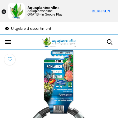
Aquaplantsonline
BEKIJKEN
Aquaplantsonline
GRATIS - In Google Play
Uitgebreid assortiment
Lage verzendkost