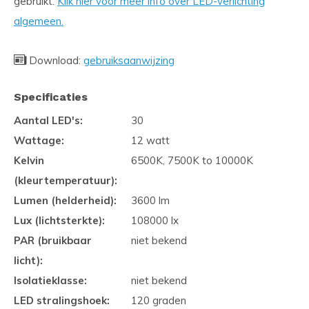
gebruikt.
Klik hier voor meer info over LED-verlichting
algemeen.
Download:
gebruiksaanwijzing
Specificaties
Aantal LED's:
30
Wattage:
12 watt
Kelvin
6500K, 7500K to 10000K
(kleurtemperatuur):
Lumen (helderheid):
3600 lm
Lux (lichtsterkte):
108000 lx
PAR (bruikbaar
niet bekend
licht):
Isolatieklasse:
niet bekend
LED stralingshoek:
120 graden