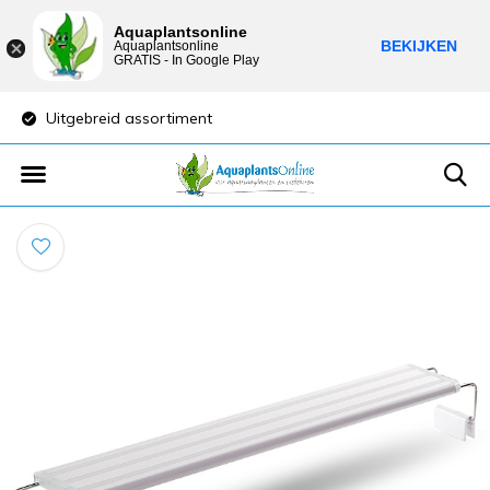
Aquaplantsonline
BEKIJKEN
Aquaplantsonline
GRATIS - In Google Play
Uitgebreid assortiment
Lage verzendkost