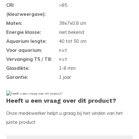
CRI
>85
(kleurweergave):
Maten:
39x7x0,8 cm
Energie klasse:
niet bekend
Aquarium lengte:
40 tot 50 cm
Voor aquarium:
n.v.t
Vervanging T5 / T8:
n.v.t
Glasdikte:
2-8 mm
Garantie:
1 jaar
Heeft u een vraag over dit product?
Onze medewerker helpt u graag bij het vinden van het
juiste product