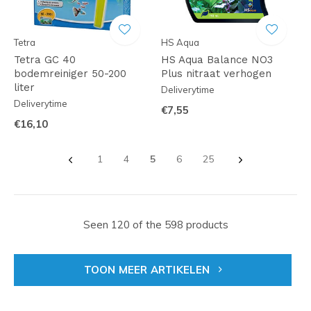
Tetra
HS Aqua
Tetra GC 40
HS Aqua Balance NO3
bodemreiniger 50-200
Plus nitraat verhogen
liter
Deliverytime
Deliverytime
€7,55
€16,10
1
4
5
6
25
Seen 120 of the 598 products
TOON MEER ARTIKELEN