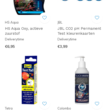
HS Aqua
JBL
HS Aqua Oxy, actieve
JBL CO2 pH Permanent
zuurstof
Test kleurenkaarten
Deliverytime
Deliverytime
€6,95
€3,99
Tetra
Colombo