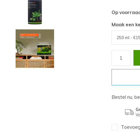
Op voorraa
Maak een k
Bestel nu, b
Gr
Va
Toevoege