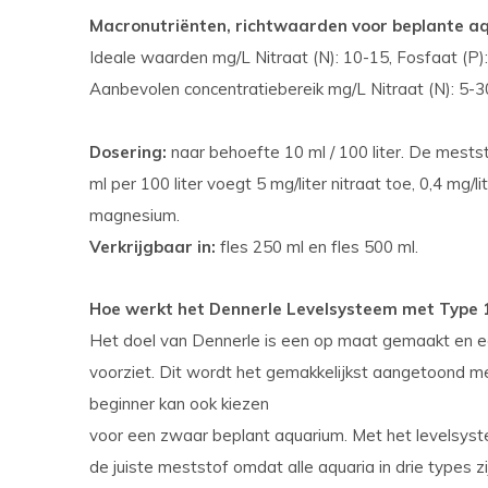
Macronutriënten, richtwaarden voor beplante aq
Ideale waarden mg/L Nitraat (N): 10-15, Fosfaat (P): 
Aanbevolen concentratiebereik mg/L Nitraat (N): 5-30,
Dosering:
naar behoefte 10 ml / 100 liter. De mests
ml per 100 liter voegt 5 mg/liter nitraat toe, 0,4 mg/li
magnesium.
Verkrijgbaar in:
fles 250 ml en fles 500 ml.
Hoe werkt het Dennerle Levelsysteem met Type 1
Het doel van Dennerle is een op maat gemaakt en 
voorziet. Dit wordt het gemakkelijkst aangetoond me
beginner kan ook kiezen
voor een zwaar beplant aquarium. Met het levelsyst
de juiste meststof omdat alle aquaria in drie types zi