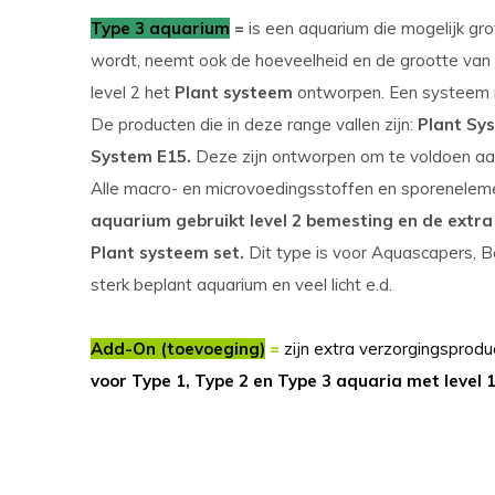
Type 3 aquarium
=
is een aquarium die mogelijk gr
wordt, neemt ook de hoeveelheid en de grootte van 
level 2 het
Plant systeem
ontworpen. Een systeem 
De producten die in deze range vallen zijn:
Plant Sy
System E15.
Deze zijn ontworpen om te voldoen aa
Alle macro- en microvoedingsstoffen en sporenele
aquarium gebruikt level 2 bemesting en de extr
Plant systeem set.
Dit type is voor Aquascapers, B
sterk beplant aquarium en veel licht e.d.
Add-On (toevoeging)
=
zijn extra verzorgingsprodu
voor Type 1, Type 2 en Type 3 aquaria met level 1