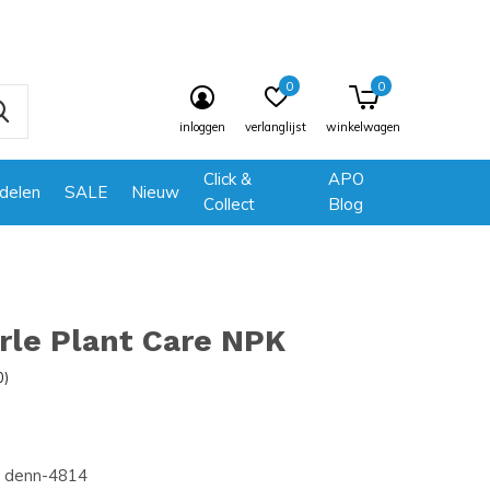
0
0
inloggen
verlanglijst
winkelwagen
Click &
APO
delen
SALE
Nieuw
Collect
Blog
rle Plant Care NPK
0)
denn-4814