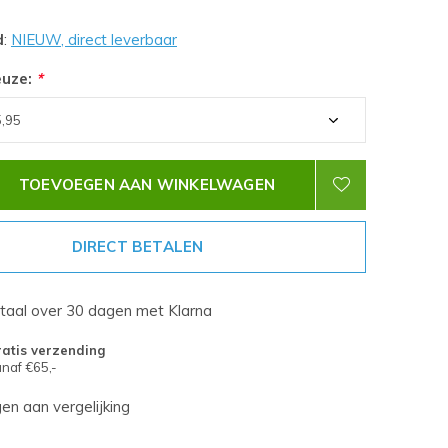
d
:
NIEUW, direct leverbaar
euze:
*
TOEVOEGEN AAN WINKELWAGEN
DIRECT BETALEN
etaal over 30 dagen met Klarna
atis verzending
naf €65,-
n aan vergelijking