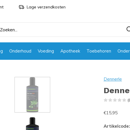
nt
Lage verzendkosten
ng
Onderhoud
Voeding
Apotheek
Toebehoren
Onder
Dennerle
Denne
(
€15,95
Artikelcode: