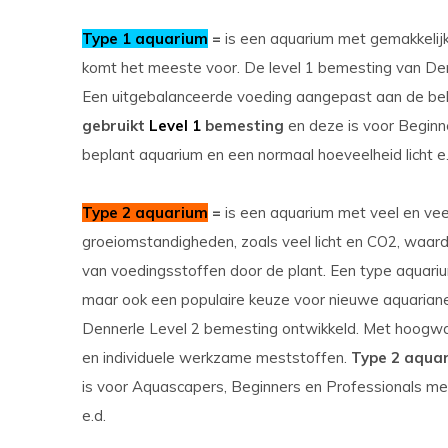
Type 1 aquarium
=
is een aquarium met gemakkelijk
komt het meeste voor. De level 1 bemesting van Den
Een uitgebalanceerde voeding aangepast aan de be
gebruikt
Level 1
bemesting
en deze is voor Beginn
beplant aquarium en een normaal hoeveelheid licht e.
Type 2 aquarium
=
is een aquarium met veel en ve
groeiomstandigheden, zoals veel licht en CO2, waar
van voedingsstoffen door de plant. Een type aquarium
maar ook een populaire keuze voor nieuwe aquariane
Dennerle Level 2 bemesting ontwikkeld. Met hoogwa
en individuele werkzame meststoffen.
Type 2 aquar
is voor Aquascapers, Beginners en Professionals met
e.d.