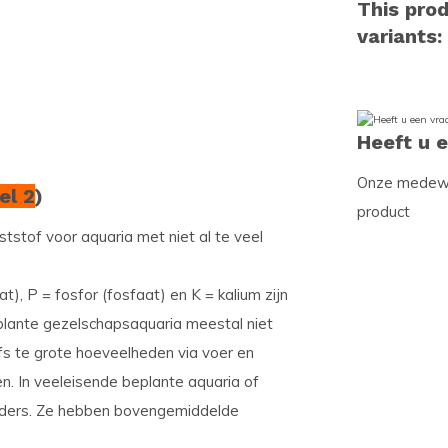
This prod
variants:
Heeft u 
Onze medewer
el 2
)
product
stof voor aquaria met niet al te veel
t), P = fosfor (fosfaat) en K = kalium zijn
eplante gezelschapsaquaria meestal niet
fs te grote hoeveelheden via voer en
n. In veeleisende beplante aquaria of
anders. Ze hebben bovengemiddelde