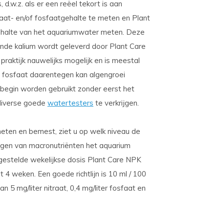
 d.w.z. als er een reëel tekort is aan
raat- en/of fosfaatgehalte te meten en Plant
gehalte van het aquariumwater meten. Deze
ende kalium wordt geleverd door Plant Care
praktijk nauwelijks mogelijk en is meestal
en fosfaat daarentegen kan algengroei
begin worden gebruikt zonder eerst het
 diverse goede
watertesters
te verkrijgen.
eten en bemest, ziet u op welk niveau de
gen van macronutriënten het aquarium
tgestelde wekelijkse dosis Plant Care NPK
4 weken. Een goede richtlijn is 10 ml / 100
5 mg/liter nitraat, 0,4 mg/liter fosfaat en