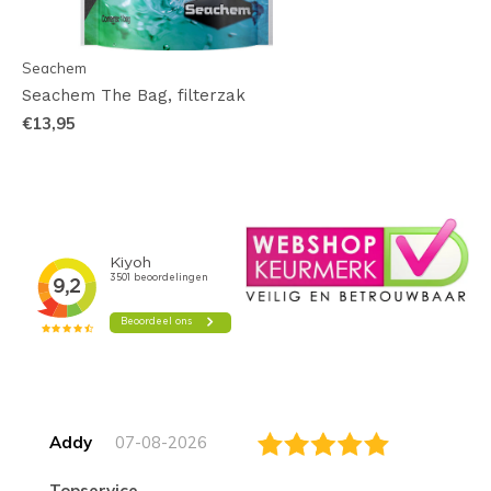
Seachem
Seachem The Bag, filterzak
€13,95
Addy
07-08-2026
topservice