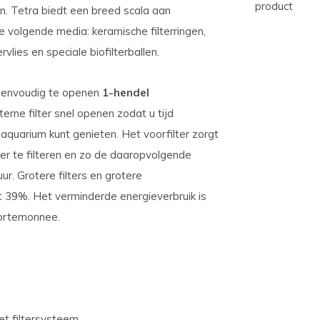
product
n. Tetra biedt een breed scala aan
 de volgende media: keramische filterringen,
ervlies en speciale biofilterballen.
 eenvoudig te openen
1-hendel
terne filter snel openen zodat u tijd
quarium kunt genieten. Het voorfilter zorgt
ter te filteren en zo de daaropvolgende
r. Grotere filters en grotere
 39%. Het verminderde energieverbruik is
portemonnee.
t filtersysteem.