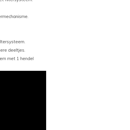
termechanisme.
iltersysteem.
ere deeltjes.
eem met 1 hendel