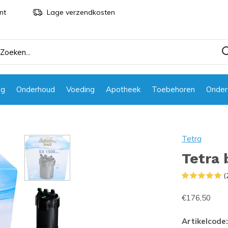
nt
Lage verzendkosten
ng
Onderhoud
Voeding
Apotheek
Toebehoren
Onder
Tetra
Tetra 
(
€176,50
Artikelcode: