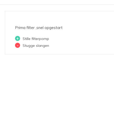
Prima filter ,snel opgestart
+
Stille filterpomp
-
Stugge slangen