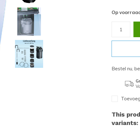
Op voorraa
Bestel nu, b
Gr
Va
Toevoege
This prod
variants: