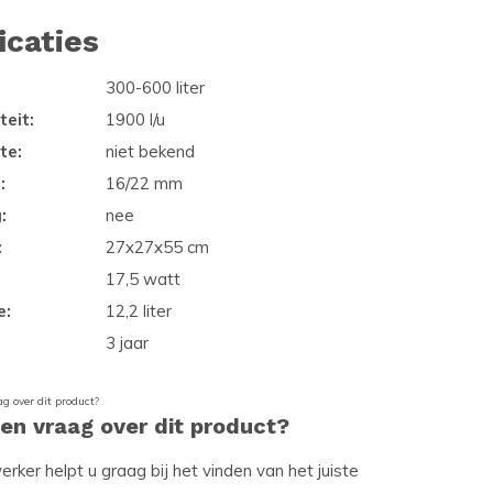
icaties
300-600 liter
eit:
1900 l/u
te:
niet bekend
:
16/22 mm
:
nee
:
27x27x55 cm
17,5 watt
e:
12,2 liter
3 jaar
een vraag over dit product?
ker helpt u graag bij het vinden van het juiste