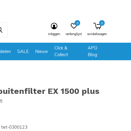
0
0
inloggen
verlanglijst
winkelwagen
Click &
APO
delen
SALE
Nieuw
Collect
Blog
buitenfilter EX 1500 plus
2)
tet-0300123