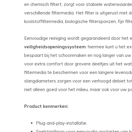
en chemisch filtert, zorgt voor stabiele waterwaarde
verschillende filtermedia. Het filter is uitgerust met
koolstoffiltermedia, biologische filtersponzen, fijn filt
Eenvoudige reiniging wordt gegarandeerd door het
veiligheidsopeningssysteem
: hiermee kunt u het ex
bespaart bij het schoonmaken en nog langer van uw a
voor extra comfort door grovere deeltjes uit het wa
filtermedia te beschermen voor een langere levensduu
slangdiameters zorgen voor een verhoogd debiet tot
niet alleen goed voor het milieu, maar ook voor uw 
Product kenmerken:
Plug-and-play-installatie.
Snelstartknop voor eenvoudig opstarten van he