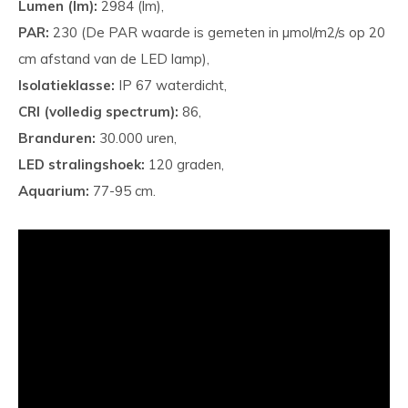
Lumen (lm):
2984 (lm),
PAR:
230 (De PAR waarde is gemeten in µmol/m2/s op 20
cm afstand van de LED lamp),
Isolatieklasse:
IP 67 waterdicht,
CRI (volledig spectrum):
86,
Branduren:
30.000 uren,
LED stralingshoek:
120 graden,
Aquarium:
77-95 cm.