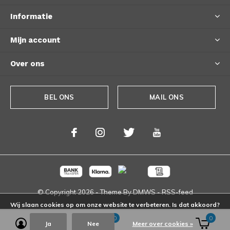
Informatie
Mijn account
Over ons
BEL ONS
MAIL ONS
© Copyright
2026
- Theme By
DMWS
-
RSS-feed
Wij slaan cookies op om onze website te verbeteren. Is dat akkoord?
0
0
Ja
Nee
Meer over cookies »