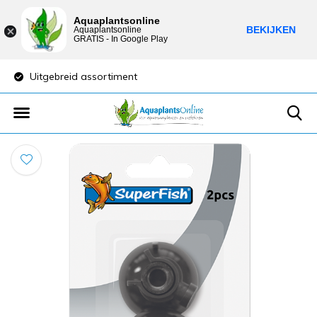
Aquaplantsonline
BEKIJKEN
Aquaplantsonline
GRATIS - In Google Play
Uitgebreid assortiment
Lage verzendkost