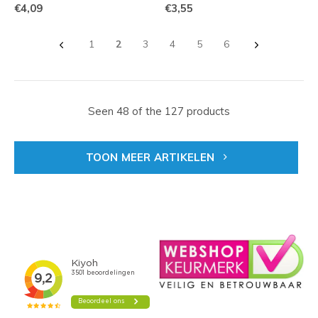
€4,09
€3,55
1
2
3
4
5
6
Seen 48 of the 127 products
TOON MEER ARTIKELEN