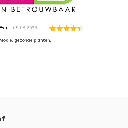
Eva
05-08-2026
Essam
Mooie, gezonde planten.
tevred
ef