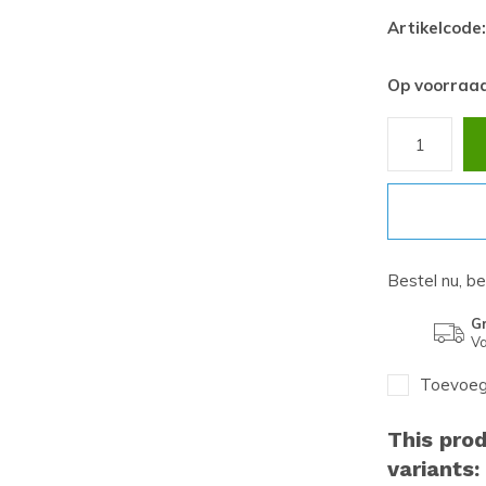
Artikelcode:
Op voorraa
Bestel nu, b
Gr
Va
Toevoege
This prod
variants: