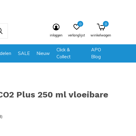
0
0
inloggen
verlanglijst
winkelwagen
Click &
APO
delen
SALE
Nieuw
Collect
Blog
CO2 Plus 250 ml vloeibare
3)