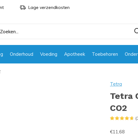
nt
Lage verzendkosten
ng
Onderhoud
Voeding
Apotheek
Toebehoren
Onder
2
Tetra
Tetra 
CO2
(
€11,68