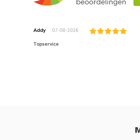
Addy
07-08-2026
topservice
M