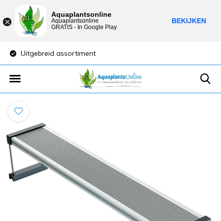
Aquaplantsonline
BEKIJKEN
Aquaplantsonline
GRATIS - In Google Play
Uitgebreid assortiment
Lage verzendkost