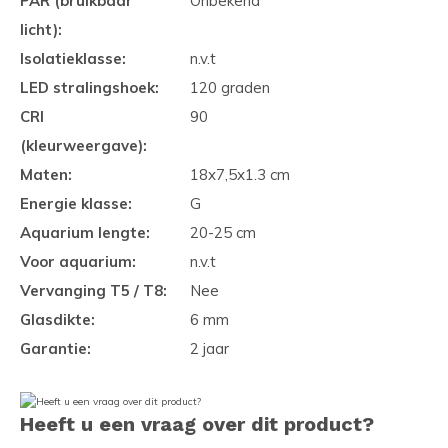
PAR (bruikbaar
Onbekend
licht):
Isolatieklasse:
n.v.t
LED stralingshoek:
120 graden
CRI
90
(kleurweergave):
Maten:
18x7,5x1.3 cm
Energie klasse:
G
Aquarium lengte:
20-25 cm
Voor aquarium:
n.v.t
Vervanging T5 / T8:
Nee
Glasdikte:
6 mm
Garantie:
2 jaar
Heeft u een vraag over dit product?