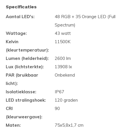
Specificaties
Aantal LED's:
48 RGB + 35 Orange LED (Full
Spectrum)
Wattage:
43 watt
Kelvin
11500K
(kleurtemperatuur):
Lumen (helderheid):
2600 lm
Lux (lichtsterkte):
13908 lx
PAR (bruikbaar
Onbekend
licht):
Isolatieklasse:
IP67
LED stralingshoek:
120 graden
CRI
90
(kleurweergave):
Maten:
75x5,8x1,7 cm