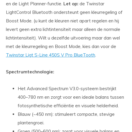
en de Light Planner-functie.
Let op:
de Twinstar
LightControl Bluetooth ondersteunt geen kleurregeling of
Boost Mode. (u kunt de kleuren niet apart regelen en hij
levert geen extra lichtintensiteit maar alleen de normale
lichtintensiteit). Wilt u dezelfde uitvoering maar dan wel
met de kleurregeling en Boost Mode, kies dan voor de
Twinstar Ligt S-Line 450S V Pro BlueTooth
.
Spectrumtechnologie:
Het Advanced Spectrum V3.0-systeem bestrijkt
400–780 nm en zorgt voor een ideale balans tussen
fotosynthetische efficiëntie en visuele helderheid.
Blauw (~450 nm): stimuleert compacte, stevige
plantengroei.
Groen (500–600 nm): zorgt voor visuele balans en