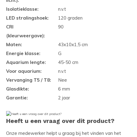
licht):
Isolatieklasse:
n.v.t
LED stralingshoek:
120 graden
CRI
90
(kleurweergave):
Maten:
43x10x1,5 cm
Energie klasse:
G
Aquarium lengte:
45-50 cm
Voor aquarium:
n.v.t
Vervanging T5 / T8:
Nee
Glasdikte:
6 mm
Garantie:
2 jaar
Heeft u een vraag over dit product?
Onze medewerker helpt u graag bij het vinden van het