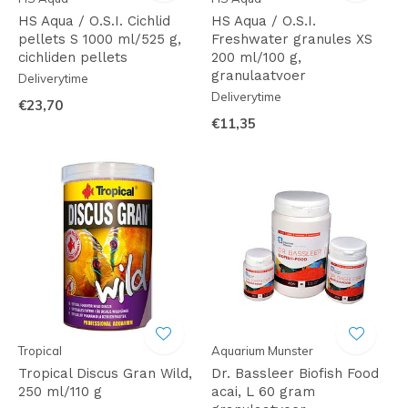
HS Aqua / O.S.I. Cichlid
HS Aqua / O.S.I.
pellets S 1000 ml/525 g,
Freshwater granules XS
cichliden pellets
200 ml/100 g,
granulaatvoer
Deliverytime
Deliverytime
€23,70
€11,35
Tropical
Aquarium Munster
Tropical Discus Gran Wild,
Dr. Bassleer Biofish Food
250 ml/110 g
acai, L 60 gram