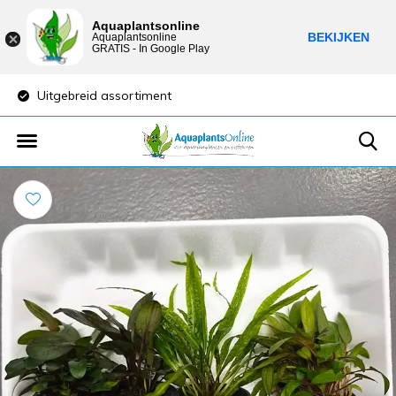
Aquaplantsonline
BEKIJKEN
Aquaplantsonline
GRATIS - In Google Play
reid assortiment
Lage verzendkosten