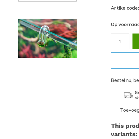
Artikelcode:
Op voorraa
Bestel nu, b
Gr
Va
Toevoege
This prod
variants: