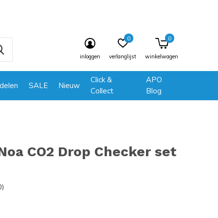
0
0
inloggen
verlanglijst
winkelwagen
Click &
APO
delen
SALE
Nieuw
Collect
Blog
Noa CO2 Drop Checker set
0)