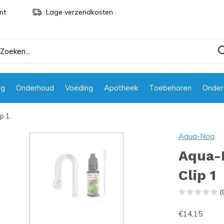
nt
Lage verzendkosten
ng
Onderhoud
Voeding
Apotheek
Toebehoren
Onder
p 1
Aqua-Noa
Aqua-
Clip 1
(
€14,15