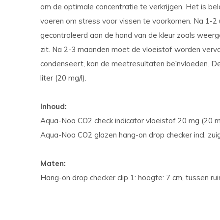
om de optimale concentratie te verkrijgen. Het is bela
voeren om stress voor vissen te voorkomen. Na 1-2
gecontroleerd aan de hand van de kleur zoals weerge
zit. Na 2-3 maanden moet de vloeistof worden verva
condenseert, kan de meetresultaten beïnvloeden. De 
liter (20 mg/l).
Inhoud:
Aqua-Noa CO2 check indicator vloeistof 20 mg (20 mg/l
Aqua-Noa CO2 glazen hang-on drop checker incl. zui
Maten:
Hang-on drop checker clip 1: hoogte: 7 cm, tussen ru