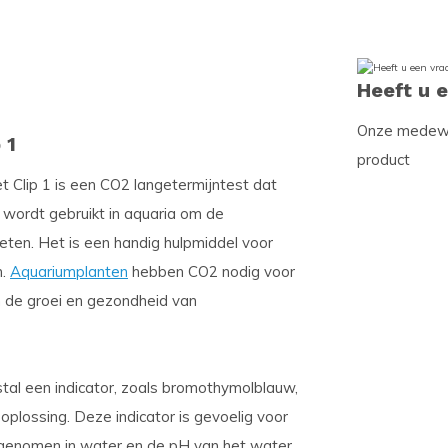
Heeft u 
Onze medewer
 1
product
Clip 1 is een CO2 langetermijntest dat
wordt gebruikt in aquaria om de
eten. Het is een handig hulpmiddel voor
n.
Aquariumplanten
hebben CO2 nodig voor
 de groei en gezondheid van
tal een indicator, zoals bromothymolblauw,
oplossing. Deze indicator is gevoelig voor
genomen in water en de pH van het water