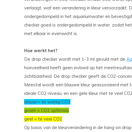
verlaagt, wat een verandering in kleur veroorzaakt
ondergedompeld in het aquariumwater en bevestigd a
checker goed is ondergedompeld in water, zodat het
met elkaar in evenwicht is.
Hoe werkt het?
De drop checker wordt met 1-3 ml gevuld met de
Aq
hoeveelheid heeft geen invloed op het meetresultaat
zichtbaarheid. De drop checker geeft de CO2-concent
Meestal wordt een blauwe kleur geassocieerd met t
ideale CO2-niveau, en een gele kleur met te veel CO2
blauw = te weinig CO2
groen = CO2 optimaal
geel = te veel CO2
Op basis van de kleurverandering in de hang-on dro