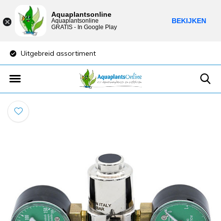
Aquaplantsonline
BEKIJKEN
Aquaplantsonline
GRATIS - In Google Play
Uitgebreid assortiment
Lage verzendkost