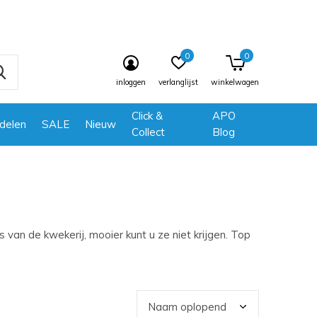
0
0
inloggen
verlanglijst
winkelwagen
Click &
APO
delen
SALE
Nieuw
Collect
Blog
an de kwekerij, mooier kunt u ze niet krijgen. Top