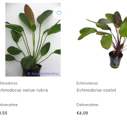
hinodorus
Echinodorus
chinodorus osirus rubra
Echinodorus ozelot
liverytime
Deliverytime
3,55
€4,09