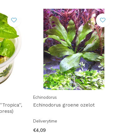
Echinodorus
'Tropica'',
Echinodorus groene ozelot
press)
Deliverytime
€4,09