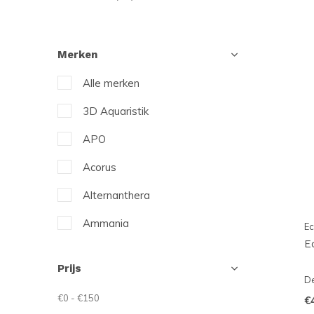
Merken
Alle merken
3D Aquaristik
APO
Acorus
Alternanthera
Ammania
Ec
E
Anubias
Prijs
Aqua-Noa
De
€0
-
€150
€
Araceae