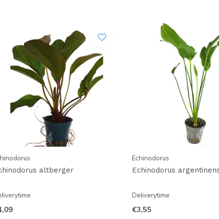
hinodorus
Echinodorus
chinodorus altberger
Echinodorus argentinens
liverytime
Deliverytime
4,09
€3,55