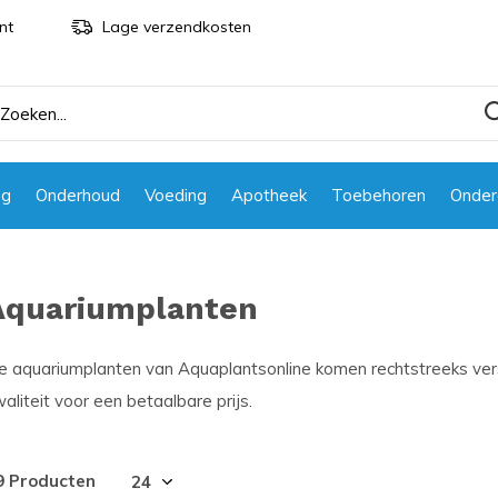
nt
Lage verzendkosten
ng
Onderhoud
Voeding
Apotheek
Toebehoren
Onder
Aquariumplanten
e aquariumplanten van Aquaplantsonline komen rechtstreeks vers v
aliteit voor een betaalbare prijs.
9 Producten