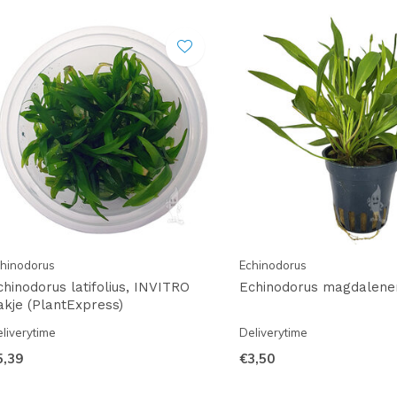
hinodorus
Echinodorus
chinodorus latifolius, INVITRO
Echinodorus magdalene
akje (PlantExpress)
liverytime
Deliverytime
5,39
€3,50