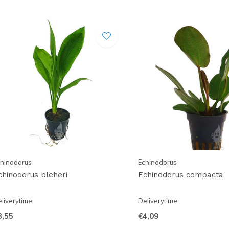
hinodorus
Echinodorus
chinodorus bleheri
Echinodorus compacta
liverytime
Deliverytime
3,55
€4,09