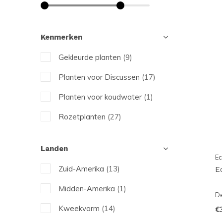
Armoracia
Asparagaceae
Kenmerken
Bacopa
Gekleurde planten
(9)
Blyxa
Planten voor Discussen
(17)
Bolbitis
Planten voor koudwater
(1)
Bucephalandra
Rozetplanten
(27)
Ceramic Nature
Landen
Ceratopteris
Ec
Zuid-Amerika
(13)
E
Chihiros Doctor
Midden-Amerika
(1)
Chlorophytum
De
Kweekvorm
(14)
€
Cladophora