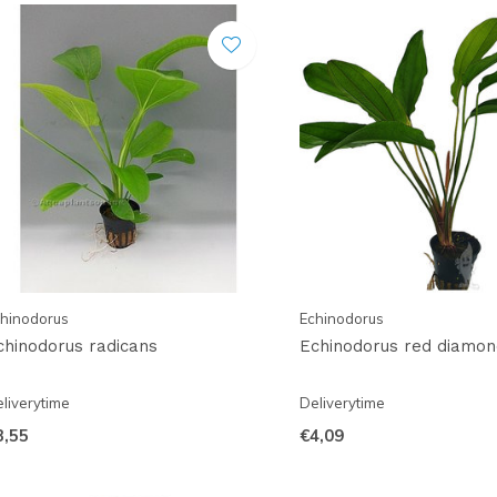
hinodorus
Echinodorus
chinodorus radicans
Echinodorus red diamon
liverytime
Deliverytime
3,55
€4,09