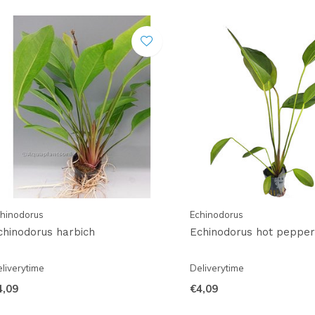
hinodorus
Echinodorus
chinodorus harbich
Echinodorus hot pepper
liverytime
Deliverytime
4,09
€4,09