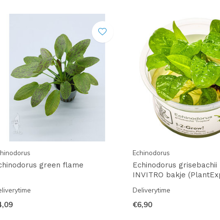
hinodorus
Echinodorus
chinodorus green flame
Echinodorus grisebachii '
INVITRO bakje (PlantEx
liverytime
Deliverytime
4,09
€6,90