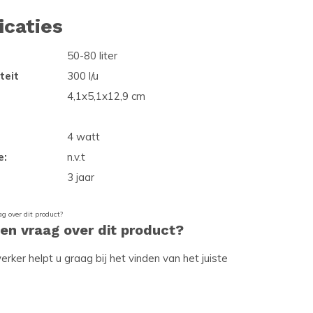
icaties
50-80 liter
teit
300 l/u
4,1x5,1x12,9 cm
4 watt
e:
n.v.t
3 jaar
een vraag over dit product?
ker helpt u graag bij het vinden van het juiste