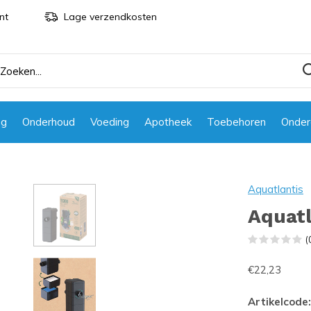
nt
Lage verzendkosten
ng
Onderhoud
Voeding
Apotheek
Toebehoren
Onder
Aquatlantis
Aquatl
(
€22,23
Artikelcode: