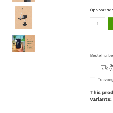
Op voorraa
Bestel nu, b
Gr
Va
Toevoege
This prod
variants: