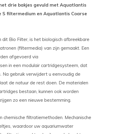
met drie bakjes gevuld met Aquatlantis
e S filtermedium en Aquatlantis Coarse
it Bio Filter, is het biologisch afbreekbare
tronen (filtermedia) van zijn gemaakt. Een
orden afgevoerd via
en in een modulair cartridgesysteem, dat
s. Na gebruik verwijdert u eenvoudig de
laat de natuur de rest doen. De materialen
artridges bestaan, kunnen ook worden
 krijgen zo een nieuwe bestemming.
en chemische filtratiemethoden. Mechanische
ldeeltjes, waardoor uw aquariumwater