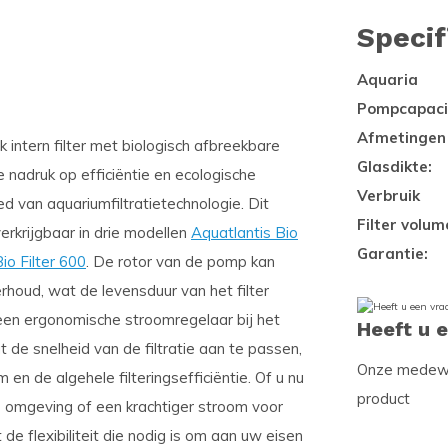
Specif
Aquaria
Pompcapaci
Afmetingen
jk intern filter met biologisch afbreekbare
Glasdikte:
 nadruk op efficiëntie en ecologische
Verbruik
d van aquariumfiltratietechnologie. Dit
Filter volum
verkrijgbaar in drie modellen
Aquatlantis Bio
Garantie:
io Filter 600
. De rotor van de pomp kan
houd, wat de levensduur van het filter
et een ergonomische stroomregelaar bij het
Heeft u 
 de snelheid van de filtratie aan te passen,
Onze medewer
n de algehele filteringsefficiëntie. Of u nu
product
 omgeving of een krachtiger stroom voor
 de flexibiliteit die nodig is om aan uw eisen