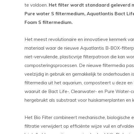
te voldoen.
Het filter wordt standaard geleverd 
Pure water S filtermedium, Aquatlantis Bact Lif
Foam S filtermedium
.
Het meest revolutionaire en innovatieve kenmerk van d
materiaal waar de nieuwe Aquatlantis B-BOX-filterpa
niet-vervuilende, plasticvrije filterpatroon die kan w
composteringsprocessen. De nieuwe filtermedia pass
veelzijdig in gebruik en gemakkelijk te onderhouden i
filtermedia uit het aquarium, composteert u deze en 
waaruit de Bact Life-, Cleanwater- en Pure Water-c
hergebruikt als substraat voor huiskamerplanten en
Het Bio Filter combineert mechanische, biologische 
filtratie verwijdert op efficiënte wijze vuil en afva