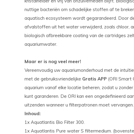
kristalhelder en vrij van onzuiverheden blijft. Biologi
nuttige bacteriën om schadelijke stoffen af te brek
aquatisch ecosysteem wordt gegarandeerd. Door de 
afvalstoffen uit het water verwijderd, zoals chloor,
biologisch afbreekbare coating van de cartridges zelf
aquariumwater.
Maar er is nog veel meer!
Vereenvoudig uw aquariumonderhoud met de intuïti
met de gebruiksvriendelijke
Gratis APP
(ORI Smart Co
aquarium vanaf elke locatie beheren, zodat u zonde
kunt garanderen. De ORI kan een ongedefinieerd aan
uitzenden wanneer u filterpatronen moet vervangen.
Inhoud:
1x Aquatlantis Bio Filter 300.
1x Aquatlantis Pure water S filtermedium. (bovenste