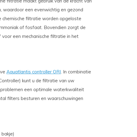
sche filtratie maakt gebruik van de kracht van
en, waardoor een evenwichtig en gezond
chemische filtratie worden opgeloste
 ammoniak of fosfaat. Bovendien zorgt de
 voor een mechanische filtratie in het
eve
Aquatlantis controller ORI
. In combinatie
ntroller) kunt u de filtratie van uw
r problemen een optimale waterkwaliteit
tal filters besturen en waarschuwingen
 bakje)