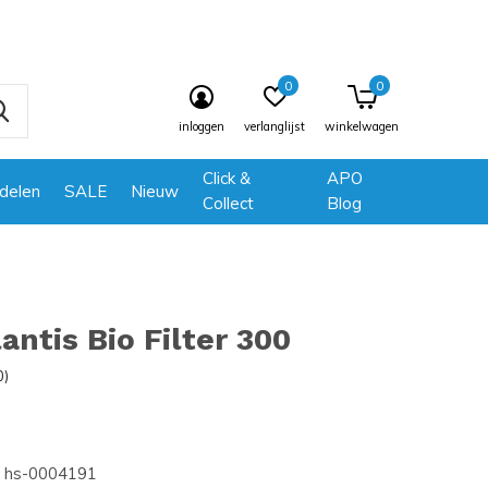
0
0
inloggen
verlanglijst
winkelwagen
Click &
APO
delen
SALE
Nieuw
Collect
Blog
antis Bio Filter 300
0)
hs-0004191