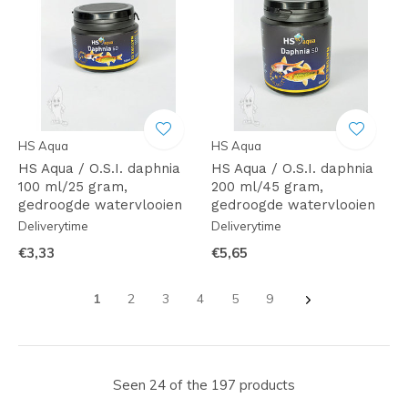
HS Aqua
HS Aqua
HS Aqua / O.S.I. daphnia
HS Aqua / O.S.I. daphnia
100 ml/25 gram,
200 ml/45 gram,
gedroogde watervlooien
gedroogde watervlooien
Deliverytime
Deliverytime
€3,33
€5,65
1
2
3
4
5
9
Seen 24 of the 197 products